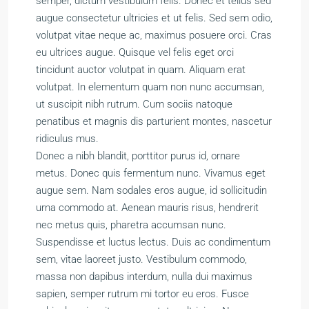
semper, dictum vestibulum felis. Donec et tellus sed
augue consectetur ultricies et ut felis. Sed sem odio,
volutpat vitae neque ac, maximus posuere orci. Cras
eu ultrices augue. Quisque vel felis eget orci
tincidunt auctor volutpat in quam. Aliquam erat
volutpat. In elementum quam non nunc accumsan,
ut suscipit nibh rutrum. Cum sociis natoque
penatibus et magnis dis parturient montes, nascetur
ridiculus mus.
Donec a nibh blandit, porttitor purus id, ornare
metus. Donec quis fermentum nunc. Vivamus eget
augue sem. Nam sodales eros augue, id sollicitudin
urna commodo at. Aenean mauris risus, hendrerit
nec metus quis, pharetra accumsan nunc.
Suspendisse et luctus lectus. Duis ac condimentum
sem, vitae laoreet justo. Vestibulum commodo,
massa non dapibus interdum, nulla dui maximus
sapien, semper rutrum mi tortor eu eros. Fusce