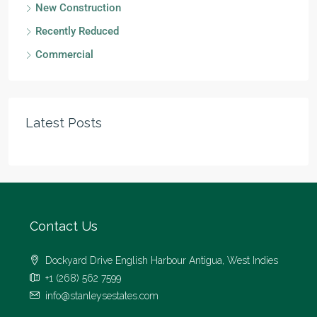
New Construction
Recently Reduced
Commercial
Latest Posts
Contact Us
Dockyard Drive English Harbour Antigua, West Indies
+1 (268) 562 7599
info@stanleysestates.com